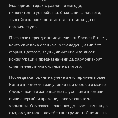
Експериментирах с различни методи,
включително устройства, базирани на честоти,
търсейки начини, по които тялото може да се
самоизлекува.
През този период открих учения от Древен Египет,
които описваха специално създаден „
език
“ от
форми, цветове, звуци, движение и вълнови
конфигурации, предназначени да хармонизират
фините енергийни системи на тялото.
Последваха години на учене и експериментиране.
Когато приложих тези учения към себе си и моите
близки, всички започнахме да усещаме промени –
фини енергийни промени, ново усещане за
хармония. Окуражен, започнах да търся начини да
създам уникален лечебен инструмент. С помощта