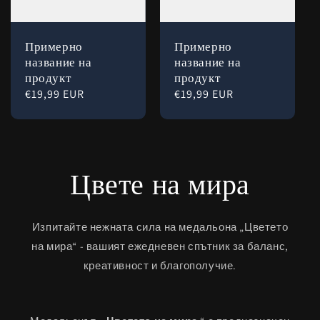
Примерно
Примерно
название на
название на
продукт
продукт
Обичайна
€19,99 EUR
Обичайна
€19,99 EUR
цена
цена
Цвете на мира
Изпитайте нежната сила на медальона „Цветето
на мира“ - вашият ежедневен спътник за баланс,
креативност и благополучие.