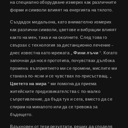
на специално оборудване измерих как различните
форми и символи влияят на енергията на тялото.
Създадох медальона, като внимателно измерих
как различни символи, цветове и вибрации влияят
както на мен, така и на околните. След това го
свързах с технология за дистанционно лечение –
днес известна като мрежата „
Фини лъчи
“. Когато
започнах да нося прототипа, почувствах дълбока
промяна: възприятието ми се промени, мислите ми
станаха по-ясни и се чувствах по-присъстващ. „
Цветето на мира
“ ми помогна да приема
житейските предизвикателства с по-малко
съпротивление, да бъда тук и сега, вместо да се
спирам на миналото или да се тревожа за
бъдещето.
Вдъхновен от тези резултати, реших да споделя