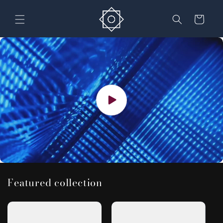
Преминаване
към
Количка
съдържанието
Featured collection