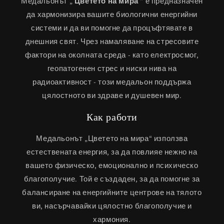
Медальонът „
Цветето на мира
“ е предназначен
да хармонизира вашите биологични енергийни
системи и да ви помогне да процъфтявате в
днешния свят. Чрез намаляване на стресовите
фактори на околната среда - като електросмог,
геопатогенен стрес и ниски нива на
радиоактивност - този медальон поддържа
цялостното ви здраве и душевен мир.
Как работи
Медальонът „Цветето на мира“ използва
естествената енергия, за да повлияе нежно на
вашето физическо, емоционално и психическо
благополучие. Той е създаден, за да помогне за
балансиране на енергийните центрове на тялото
ви, насърчавайки цялостно благополучие и
хармония.